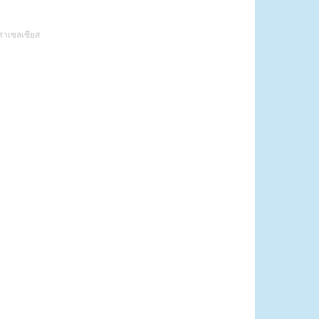
ศาเซลเซียส