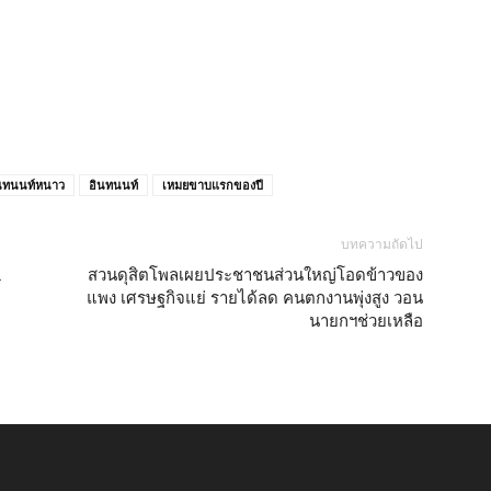
นทนนท์หนาว
อินทนนท์
เหมยขาบแรกของปี
บทความถัดไป
2
สวนดุสิตโพลเผยประชาชนส่วนใหญ่โอดข้าวของ
แพง เศรษฐกิจแย่ รายได้ลด คนตกงานพุ่งสูง วอน
นายกฯช่วยเหลือ