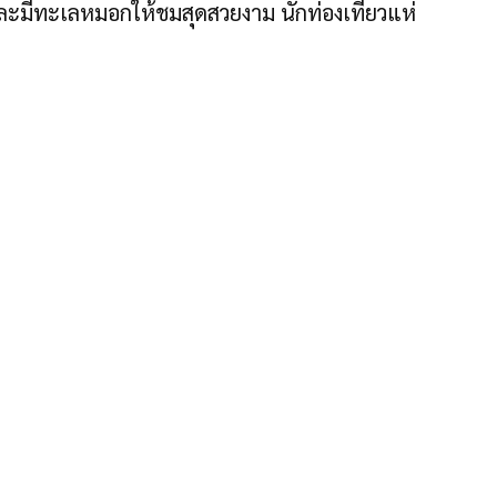
ะมีทะเลหมอกให้ชมสุดสวยงาม นักท่องเที่ยวแห่