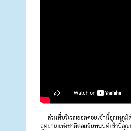
ส่วนที่บริเวณยอดดอยเช้านี้อุณหภูมิต
อุทยานแห่งชาติดอยอินทนนท์เช้านี้อุ