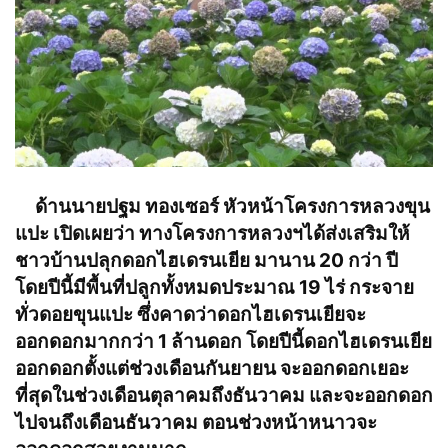
ด้านนายปฐม ทองเซอร์ หัวหน้าโครงการหลวงขุน
แปะ เปิดเผยว่า ทางโครงการหลวงฯได้ส่งเสริมให้
ชาวบ้านปลุกดอกไฮเดรนเยีย มานาน 20 กว่า ปี
โดยปีนี้มีพื้นที่ปลูกทั้งหมดประมาณ 19 ไร่ กระจาย
ทั่วดอยขุนแปะ ซึ่งคาดว่าดอกไฮเดรนเยียจะ
ออกดอกมากกว่า 1 ล้านดอก โดยปีนี้ดอกไฮเดรนเยีย
ออกดอกตั้งแต่ช่วงเดือนกันยายน จะออกดอกเยอะ
ที่สุดในช่วงเดือนตุลาคมถึงธันวาคม และจะออกดอก
ไปจนถึงเดือนธันวาคม ตอนช่วงหน้าหนาวจะ