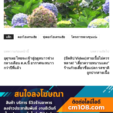
แท็ก
ดอกไฮเดรนเยีย
ทุ่งดอกไฮเดรนเยีย
โครงการหลวงขุนแปะ
บทความก่อนหน้านี้
บทความถัดไป
อุตุฯเผย ไทยจะเข้าสู่ฤดูหนาวช่วง
(มีคลิป Video)สายเนื้อไม่ควร
กลางเดือน ต.ค.นี้ อากาศจะหนาว
พลาด! “เตี๋ยวควายหนานแดง”
กว่าปีที่แล้ว
ร้านก๋วยเตี๋ยวชื่อแปลก รสชาติ
ถูกปากสายเนื้อ