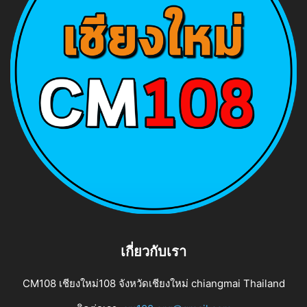
เกี่ยวกับเรา
CM108 เชียงใหม่108 จังหวัดเชียงใหม่ chiangmai Thailand