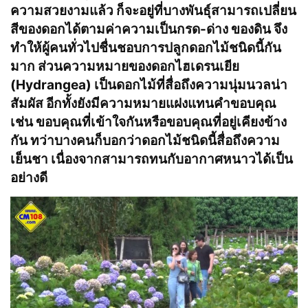
ความสวยงามแล้ว ก็จะอยู่ที่บางพันธุ์สามารถเปลี่ยน
สีของดอกได้ตามค่าความเป็นกรด-ด่าง ของดิน จึง
ทำให้ผู้คนทั่วไปชื่นชอบการปลูกดอกไม้ชนิดนี้กัน
มาก ส่วนความหมายของดอกไฮเดรนเยีย
(Hydrangea) เป็นดอกไม้ที่สื่อถึงความนุ่มนวลน่า
สัมผัส อีกทั้งยังมีความหมายแฝงแทนคำขอบคุณ
เช่น ขอบคุณที่เข้าใจกันหรือขอบคุณที่อยู่เคียงข้าง
กัน ทว่าบางคนก็บอกว่าดอกไม้ชนิดนี้สื่อถึงความ
เย็นชา เนื่องจากสามารถทนกับอากาศหนาวได้เป็น
อย่างดี