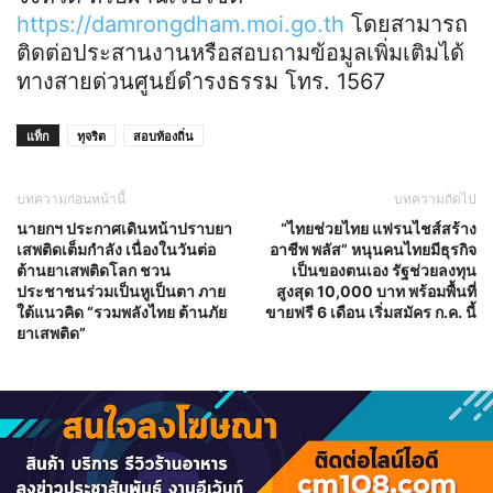
https://damrongdham.moi.go.th
โดยสามารถ
ติดต่อประสานงานหรือสอบถามข้อมูลเพิ่มเติมได้
ทางสายด่วนศูนย์ดำรงธรรม โทร. 1567
แท็ก
ทุจริต
สอบท้องถิ่น
บทความก่อนหน้านี้
บทความถัดไป
นายกฯ ประกาศเดินหน้าปราบยา
“ไทยช่วยไทย แฟรนไชส์สร้าง
เสพติดเต็มกำลัง เนื่องในวันต่อ
อาชีพ พลัส” หนุนคนไทยมีธุรกิจ
ต้านยาเสพติดโลก ชวน
เป็นของตนเอง รัฐช่วยลงทุน
ประชาชนร่วมเป็นหูเป็นตา ภาย
สูงสุด 10,000 บาท พร้อมพื้นที่
ใต้แนวคิด “รวมพลังไทย ต้านภัย
ขายฟรี 6 เดือน เริ่มสมัคร ก.ค. นี้
ยาเสพติด”