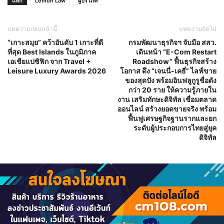
แท็ก
Lemon Law
ผู้บริโภค
บทความก่อนหน้านี้
บทความถัดไป
“เกาะสมุย” คว้าอันดับ 1 เกาะที่ดี
กรมพัฒนาธุรกิจฯ จับมือ สสว.
ที่สุด Best Islands ในภูมิภาค
เดินหน้า “E-Com Restart
เอเชียแปซิฟิก จาก Travel +
Roadshow” ฟื้นธุรกิจสร้าง
Leisure Luxury Awards 2026
โอกาส ดึง “เจนนี่-เคธี่” ไลฟ์ขาย
ของสุดปัง พร้อมอินฟลูกูรูชื่อดัง
กว่า 20 ราย ให้ความรู้ภายใน
งาน เสริมทักษะดิจิทัล เชื่อมตลาด
ออนไลน์ สร้างยอดขายจริง พร้อม
ฟื้นฟูเศรษฐกิจฐานรากและยก
ระดับผู้ประกอบการไทยสู่ยุค
ดิจิทัล