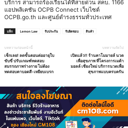
บริการ สามารถร้องเรียนได้ที่สายด่วน สคบ. 1166
แอปพลิเคชัน OCPB Connect เว็บไซต์
OCPB.go.th และศูนย์ดำรงธรรมทั่วประเทศ
แท็ก
Lemon Law
รับประกัน
รับผิดชอบ
สินค้า
บทความก่อนหน้านี้
บทความถัดไป
เช็กเลย! ลดขั้นตอนต่ออายุใบ
เปิดแล้ว!! ร้านคาโมมายล์ นวด
ขับขี่ ปรับเกณฑ์ทดสอบ
เพื่อสุขภาพ ที่โครงการเมต้า
สมรรถภาพร่างกาย ไม่ต้อง
มอลล์ เชียงใหม่ บริการนวดเพื่อ
ทดสอบตาบอดสี-เหยียบเบรก
สุขภาพแบบครบครัน