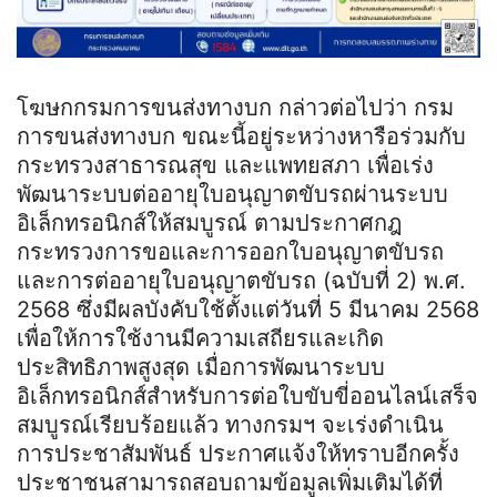
โฆษกกรมการขนส่งทางบก กล่าวต่อไปว่า กรม
การขนส่งทางบก ขณะนี้อยู่ระหว่างหารือร่วมกับ
กระทรวงสาธารณสุข และแพทยสภา เพื่อเร่ง
พัฒนาระบบต่ออายุใบอนุญาตขับรถผ่านระบบ
อิเล็กทรอนิกส์ให้สมบูรณ์ ตามประกาศกฎ
กระทรวงการขอและการออกใบอนุญาตขับรถ
และการต่ออายุใบอนุญาตขับรถ (ฉบับที่ 2) พ.ศ.
2568 ซึ่งมีผลบังคับใช้ตั้งแต่วันที่ 5 มีนาคม 2568
เพื่อให้การใช้งานมีความเสถียรและเกิด
ประสิทธิภาพสูงสุด เมื่อการพัฒนาระบบ
อิเล็กทรอนิกส์สำหรับการต่อใบขับขี่ออนไลน์เสร็จ
สมบูรณ์เรียบร้อยแล้ว ทางกรมฯ จะเร่งดำเนิน
การประชาสัมพันธ์ ประกาศแจ้งให้ทราบอีกครั้ง
ประชาชนสามารถสอบถามข้อมูลเพิ่มเติมได้ที่