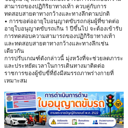
สามารถของปฏิกิริยาทางเท้า ควบคู่กับการ
ทดสอบสายตาทางกว้างและทางลึกตามปกติ
• การขอต่ออายุใบอนุญาตขับรถกลุ่มผู้ที่ขาดต่อ
อายุใบอนุญาตขับรถเกิน 1 ปีขึ้นไป จะต้องเข้ารับ
การทดสอบความสามารถของปฏิกิริยาทางเท้า
และทดสอบสายตาทางกว้างและทางลึกเช่น
เดียวกัน
การปรับเกณฑ์ดังกล่าวนี้ มุ่งหวังที่จะช่วยลดภาระ
และประหยัดเวลาในการเดินทางมาติดต่อ
ราชการของผู้ขับขี่ที่ยังมีสมรรถภาพร่างกายที่
เหมาะสม