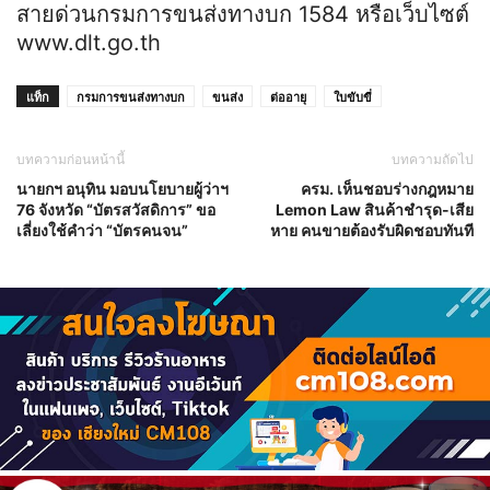
สายด่วนกรมการขนส่งทางบก 1584 หรือเว็บไซต์
www.dlt.go.th
แท็ก
กรมการขนส่งทางบก
ขนส่ง
ต่ออายุ
ใบขับขี่
บทความก่อนหน้านี้
บทความถัดไป
นายกฯ อนุทิน มอบนโยบายผู้ว่าฯ
ครม. เห็นชอบร่างกฎหมาย
76 จังหวัด “บัตรสวัสดิการ” ขอ
Lemon Law สินค้าชำรุด-เสีย
เลี่ยงใช้คำว่า “บัตรคนจน”
หาย คนขายต้องรับผิดชอบทันที