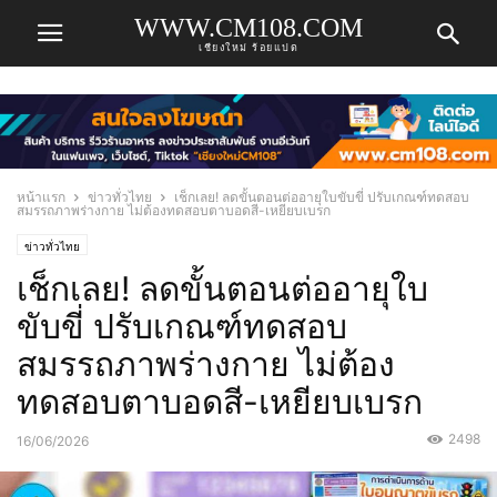
WWW.CM108.COM
เชียงใหม่ ร้อยแปด
หน้าแรก
ข่าวทั่วไทย
เช็กเลย! ลดขั้นตอนต่ออายุใบขับขี่ ปรับเกณฑ์ทดสอบ
สมรรถภาพร่างกาย ไม่ต้องทดสอบตาบอดสี-เหยียบเบรก
ข่าวทั่วไทย
เช็กเลย! ลดขั้นตอนต่ออายุใบ
ขับขี่ ปรับเกณฑ์ทดสอบ
สมรรถภาพร่างกาย ไม่ต้อง
ทดสอบตาบอดสี-เหยียบเบรก
2498
16/06/2026