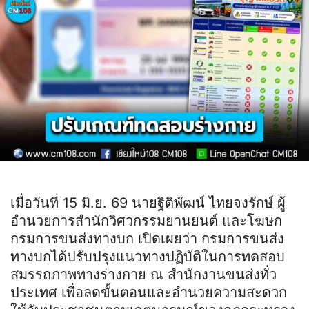
เมื่อวันที่ 15 มิ.ย. 69 นายฐิติพัฒน์ ไทยจงรักษ์ ผู้
อำนวยการสำนักวิศวกรรมยานยนต์ และโฆษก
กรมการขนส่งทางบก เปิดเผยว่า กรมการขนส่ง
ทางบกได้ปรับปรุงแนวทางปฏิบัติในการทดสอบ
สมรรถภาพทางร่างกาย ณ สำนักงานขนส่งทั่ว
ประเทศ เพื่อลดขั้นตอนและอำนวยความสะดวก