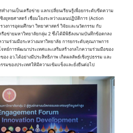
รรม ปาฐกถา เรื่อง “กองทุนเพื่อพัฒนาการอุดมศึกษา
 และ การบรรยายพิเศษ หัวข้อ นโยบายของสำนักงาน
ัยกลุ่ม 2 โดย ดร.กริชผกาบุญเฟื่อง ผู้อำนวยการ
ชน)
ยกรัฐมนตรี และรัฐมนตรีว่าการกระทรวง อว. กล่าวว่า
ญ ระหว่างงานวิจัยขั้นสูงและภาคอุตสาหกรรม รวมถึง
นวัตกรรม ที่สำคัญยังเป็นการผลิตกำลังคน และผู้
พลังในการขับเคลื่อนอนาคตเศรษฐกิจไทย”
การทำงานเป็นเครือข่าย แลกเปลี่ยนเรียนรู้เพื่อยก
ราะห์ความสอดรับเชิงยุทธศาสตร์ เชื่อมโยงระหว่าง
-2573 ของรัฐมนตรีว่าการกระทรวงการอุดมศึกษา
ชิงพื้นที่และจุดเน้นเชิงยุทธศาสตร์ของเครือข่าย
ึกข้อตกลงความร่วมมือ ทั้ง 19 แห่ง อันจะนำไปสู่การ