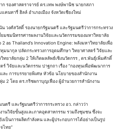
ราชมงคลพระนครมหาวิทยาลัยเทคโนโลยีราชมงคล
งคลล้านนามหาวิทยาลัยเทคโนโลยีราชมงคลศรีวิชัย
ิ มหาวิทยาลัยเทคโนโลยีราชมงคลอีสานมหาวิทยาลัย
มหาวิทยาลัยราชภัฏพิบูลสงครามมหาวิทยาลัย
าบันเทคโนโลยีพระจอมเกล้าเจ้าคุณทหารลาดกระบัง
้งนี้ ได้รับเกียรติจาก รองศาสตราจารย์ ดร.เทพ พงษ์
มการสัมมนา ณ โรงแรมแคนทารี่ ฮิลล์ อำเภอเมือง
.ยศชนัน วงศ์สวัสดิ์ รองนายกรัฐมนตรี และรัฐมนตรี
 วิจัยและนวัตกรรม เยี่ยมชมนิทรรศารผลงานวิจัยและ
พิเศษ เรื่อง“University Group 2 as Thailand’s
ออนาคตเศรษฐกิจไทย”, ศาสตราจารย์ ดร.ศุภชัย ปทุม
ตร์ วิจัยและนวัตกรรม ปาฐกถา เรื่อง “กลไกการขับ
งนวัตกรร , ดร.พันธุ์เพิ่มศักดิ์ อารุณี รองปลัดกระทรวง