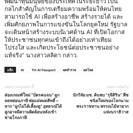
พัฒนาทุนมนุษย์ของประเทศในระยะยาว เป็น
กลไกสำคัญในการเตรียมความพร้อมให้คนไทย
สามารถใช้ AI เพื่อสร้างอาชีพ สร้างรายได้ และ
เพิ่มศักยภาพในการแข่งขันในโลกยุคใหม่ รัฐบาล
จะเดินหน้าสร้างระบบนิเวศด้าน AI ที่เปิดโอกาส
ให้ประชาชนทุกคนเข้าถึงได้อย่างเท่าเทียม
โปร่งใส และเกิดประโยชน์ต่อประชาชนอย่าง
แท้จริง” นางสาวลลิดา กล่าว.
แท็ก
AI
TH-AI Passport
ผลสำรวจ
ผลโพล
บทความก่อนหน้านี้
บทความถัดไป
ส่องเกณฑ์ใหม่ “บัตรคนจน” ลูก
นักวิจัย มช. ค้นพบ “รุจิสิริน” พืช
ลดหย่อนภาษี พ่อแม่หมดสิทธิ์ –
ชนิดใหม่ของโลกนาม
หาก “ลูกไม่ได้เลี้ยงดู” อุทธรณ์ได้
พระราชทาน พรรณไม้หายาก
ลูกอาจมีความผิดย้อนหลังเข้า
แห่งนราธิวาส
ข่ายโกงภาษี