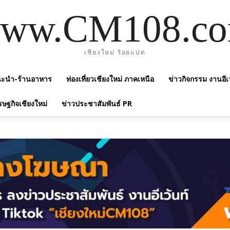
ww.CM108.c
เชียงใหม่ ร้อยแปด
แนะนำ-ร้านอาหาร
ท่องเที่ยวเชียงใหม่ ภาคเหนือ
ข่าวกิจกรรม งานอีเ
รษฐกิจเชียงใหม่
ข่าวประชาสัมพันธ์ PR