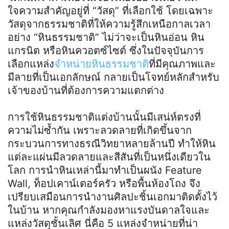
ใจความสำคัญอยู่ที่
“
วัสดุ
”
ที่เลือกใช้ โดยเฉพาะ
วัสดุจากธรรมชาติที่ให้ความรู้สึกเหนือกาลเวลา
อย่าง
“
หินธรรมชาติ
”
ไม่ว่าจะเป็นหินอ่อน หิน
แกรนิต หรือหินควอตซ์ไซต์ ซึ่งในปัจจุบันการ
เลือกแหล่ง
จำหน่ายหินธรรมชาติ
ที่มีคุณภาพและ
มีลายที่เป็นเอกลักษณ์ กลายเป็นโจทย์หลักสำหรับ
เจ้าของบ้านที่ต้องการความแตกต่าง
การใช้หินธรรมชาติแต่งบ้านนั้นมีเสน่ห์ตรงที่
ความไม่ซ้ำกัน เพราะลวดลายที่เกิดขึ้นจาก
กระบวนการทางธรณีวิทยาหลายล้านปี ทำให้หิน
แต่ละแผ่นมีลวดลายและสีสันที่เป็นหนึ่งเดียวใน
โลก การนำหินเหล่านี้มาทำเป็นผนัง
Feature
Wall,
ท็อปเคาน์เตอร์ครัว หรือพื้นห้องโถง จึง
เปรียบเสมือนการนำงานศิลปะชิ้นเอกมาติดตั้งไว้
ในบ้าน หากคุณกำลังมองหาแรงบันดาลใจและ
แหล่งวัสดุชั้นเลิศ นี่คือ
5
แหล่งจำหน่ายที่น่า