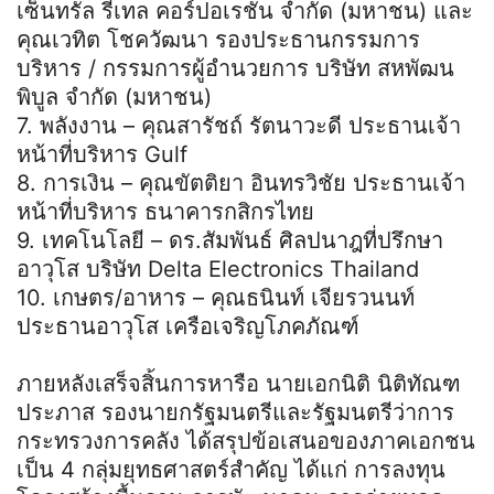
เซ็นทรัล รีเทล คอร์ปอเรชั่น จำกัด (มหาชน) และ
คุณเวทิต โชควัฒนา รองประธานกรรมการ
บริหาร / กรรมการผู้อำนวยการ บริษัท สหพัฒน
พิบูล จำกัด (มหาชน)
7. พลังงาน – คุณสารัชถ์ รัตนาวะดี ประธานเจ้า
หน้าที่บริหาร Gulf
8. การเงิน – คุณขัตติยา อินทรวิชัย ประธานเจ้า
หน้าที่บริหาร ธนาคารกสิกรไทย
9. เทคโนโลยี – ดร.สัมพันธ์ ศิลปนาฎที่ปรึกษา
อาวุโส บริษัท Delta Electronics Thailand
10. เกษตร/อาหาร – คุณธนินท์ เจียรวนนท์
ประธานอาวุโส เครือเจริญโภคภัณฑ์
ภายหลังเสร็จสิ้นการหารือ นายเอกนิติ นิติทัณฑ
ประภาส รองนายกรัฐมนตรีและรัฐมนตรีว่าการ
กระทรวงการคลัง ได้สรุปข้อเสนอของภาคเอกชน
เป็น 4 กลุ่มยุทธศาสตร์สำคัญ ได้แก่ การลงทุน