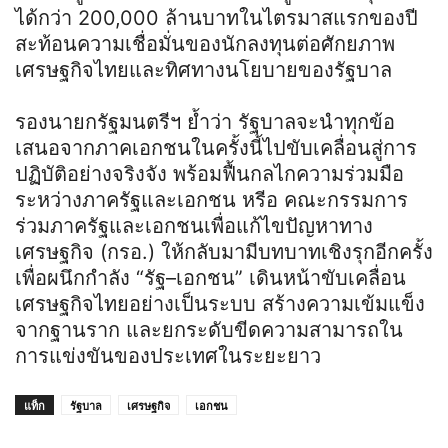
ได้กว่า 200,000 ล้านบาทในไตรมาสแรกของปี
สะท้อนความเชื่อมั่นของนักลงทุนต่อศักยภาพ
เศรษฐกิจไทยและทิศทางนโยบายของรัฐบาล
รองนายกรัฐมนตรีฯ ย้ำว่า รัฐบาลจะนำทุกข้อ
เสนอจากภาคเอกชนในครั้งนี้ไปขับเคลื่อนสู่การ
ปฏิบัติอย่างจริงจัง พร้อมฟื้นกลไกความร่วมมือ
ระหว่างภาครัฐและเอกชน หรีอ คณะกรรมการ
ร่วมภาครัฐและเอกชนเพื่อแก้ไขปัญหาทาง
เศรษฐกิจ (กรอ.) ให้กลับมามีบทบาทเชิงรุกอีกครั้ง
เพื่อผนึกกำลัง “รัฐ–เอกชน” เดินหน้าขับเคลื่อน
เศรษฐกิจไทยอย่างเป็นระบบ สร้างความเข้มแข็ง
จากฐานราก และยกระดับขีดความสามารถใน
การแข่งขันของประเทศในระยะยาว
แท็ก
รัฐบาล
เศรษฐกิจ
เอกชน