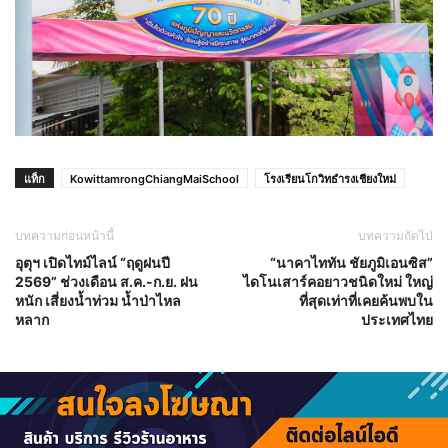
แท็ก
KowittamrongChiangMaiSchool
โรงเรียนโกวิทธำรงเชียงใหม่
บทความก่อนหน้านี้
บทความถัดไป
อุตุฯ เปิดไทม์ไลน์ “ฤดูฝนปี
“นาคาไททัน ชัยภูมิเอนซิส”
2569” ช่วงเดือน ส.ค.-ก.ย. ฝน
ไดโนเสาร์คอยาวชนิดใหม่ ใหญ่
หนัก เสี่ยงน้ำท่วม น้ำป่าไหล
ที่สุดเท่าที่เคยค้นพบใน
หลาก
ประเทศไทย