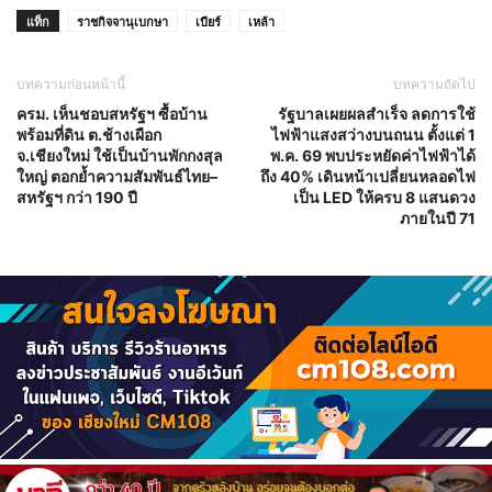
แท็ก
ราชกิจจานุเบกษา
เบียร์
เหล้า
บทความก่อนหน้านี้
บทความถัดไป
ครม. เห็นชอบสหรัฐฯ ซื้อบ้าน
รัฐบาลเผยผลสำเร็จ ลดการใช้
พร้อมที่ดิน ต.ช้างเผือก
ไฟฟ้าแสงสว่างบนถนน ตั้งแต่ 1
จ.เชียงใหม่ ใช้เป็นบ้านพักกงสุล
พ.ค. 69 พบประหยัดค่าไฟฟ้าได้
ใหญ่ ตอกย้ำความสัมพันธ์ไทย–
ถึง 40% เดินหน้าเปลี่ยนหลอดไฟ
สหรัฐฯ กว่า 190 ปี
เป็น LED ให้ครบ 8 แสนดวง
ภายในปี 71