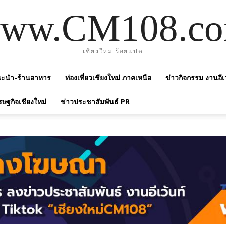
ww.CM108.c
เชียงใหม่ ร้อยแปด
แนะนำ-ร้านอาหาร
ท่องเที่ยวเชียงใหม่ ภาคเหนือ
ข่าวกิจกรรม งานอีเ
รษฐกิจเชียงใหม่
ข่าวประชาสัมพันธ์ PR