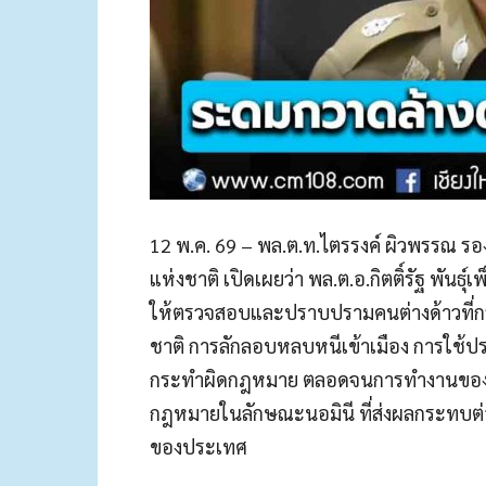
12 พ.ค. 69 – พล.ต.ท.ไตรรงค์ ผิวพรรณ 
แห่งชาติ เปิดเผยว่า พล.ต.อ.กิตติ์รัฐ พันธุ์
ให้ตรวจสอบและปราบปรามคนต่างด้าวที
ชาติ การลักลอบหลบหนีเข้าเมือง การใช้ป
กระทำผิดกฎหมาย ตลอดจนการทำงานของคน
กฎหมายในลักษณะนอมินี ที่ส่งผลกระทบต
ของประเทศ