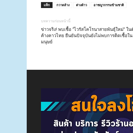
แท็ก
กวาดล้าง
ต่างด้าว
อาชญากรรมข้ามชาติ
บทความก่อนหน้านี้
ข่าวจริง! พบเชื้อ “ไวรัสโคโรนาสายพันธุ์ใหม่” ในต
ค้างคาวไทย ยืนยันปัจจุบันยังไม่พบการติดเชื้อใน
มนุษย์