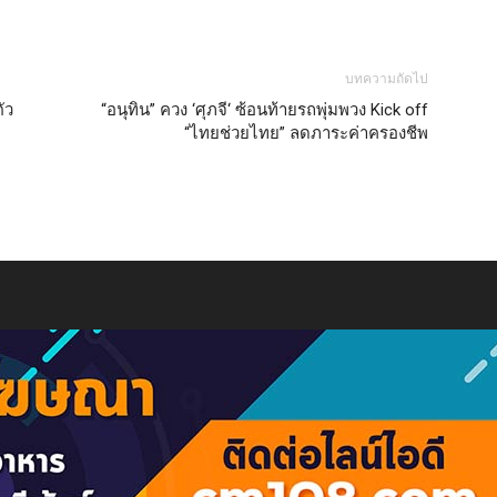
บทความถัดไป
ัว
“อนุทิน” ควง ‘ศุภจี‘ ซ้อนท้ายรถพุ่มพวง Kick off
“ไทยช่วยไทย” ลดภาระค่าครองชีพ