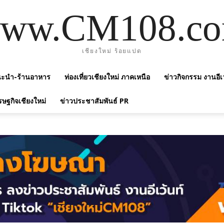
ww.CM108.c
เชียงใหม่ ร้อยแปด
แนะนำ-ร้านอาหาร
ท่องเที่ยวเชียงใหม่ ภาคเหนือ
ข่าวกิจกรรม งานอีเ
รษฐกิจเชียงใหม่
ข่าวประชาสัมพันธ์ PR