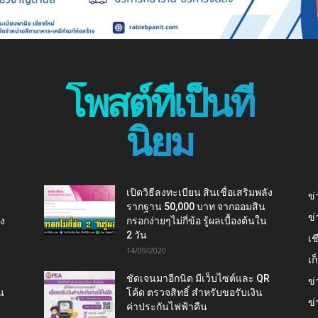
โพสต์ที่เป็นที่
นิยม
เปิดวิธีลงทะเบียน สินเชื่อเสริมพลัง
ข่
รากฐาน 50,000 บาท จากออมสิน
ข่
ยง
กรอกง่ายๆไม่กี่ข้อ รู้ผลเบื้องต้นใน
2 วัน
เช
14/09/2020
เ
ชัดเจนมาอีกนิด มีเว็บไซต์และ QR
ข่
น
โค้ด ตรวจสิทธิ์ สำหรับขอรับเงิน
ข่
ค่าประกันไฟฟ้าคืน