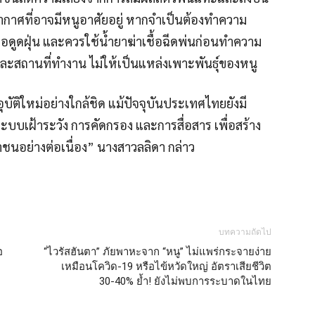
บอากาศที่อาจมีหนูอาศัยอยู่ หากจำเป็นต้องทำความ
รือดูดฝุ่น และควรใช้น้ำยาฆ่าเชื้อฉีดพ่นก่อนทำความ
สถานที่ทำงาน ไม่ให้เป็นแหล่งเพาะพันธุ์ของหนู
บัติใหม่อย่างใกล้ชิด แม้ปัจจุบันประเทศไทยยังมี
ะบบเฝ้าระวัง การคัดกรอง และการสื่อสาร เพื่อสร้าง
นอย่างต่อเนื่อง” นางสาวลลิดา กล่าว
บทความถัดไป
อ
“ไวรัสฮันตา” ภัยพาหะจาก “หนู” ไม่แพร่กระจายง่าย
บ
เหมือนโควิด-19 หรือไข้หวัดใหญ่ อัตราเสียชีวิต
30-40% ย้ำ! ยังไม่พบการระบาดในไทย