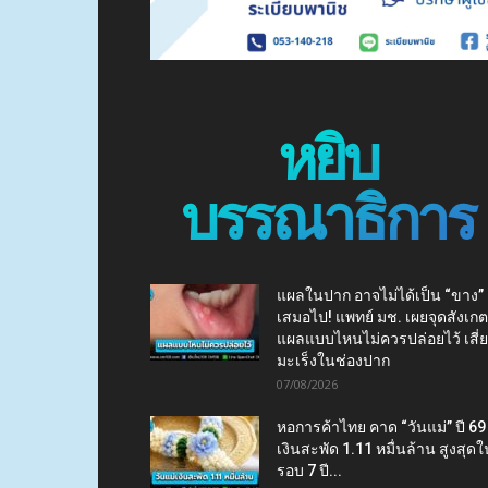
หยิบ
บรรณาธิการ
แผลในปาก อาจไม่ได้เป็น “ขาง”
เสมอไป! แพทย์ มช. เผยจุดสังเกต
แผลแบบไหนไม่ควรปล่อยไว้ เสี่
มะเร็งในช่องปาก
07/08/2026
หอการค้าไทย คาด “วันแม่” ปี 69
เงินสะพัด 1.11 หมื่นล้าน สูงสุดใ
รอบ 7 ปี...