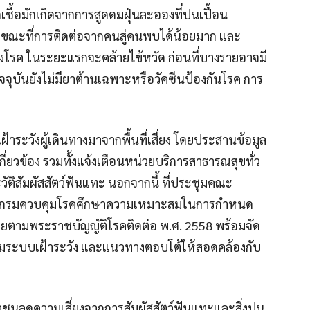
ื้อมักเกิดจากการสูดดมฝุ่นละอองที่ปนเปื้อน
ศ ขณะที่การติดต่อจากคนสู่คนพบได้น้อยมาก และ
งโรค ในระยะแรกจะคล้ายไข้หวัด ก่อนที่บางรายอาจมี
ัจจุบันยังไม่มียาต้านเฉพาะหรือวัคซีนป้องกันโรค การ
้าระวังผู้เดินทางมาจากพื้นที่เสี่ยง โดยประสานข้อมูล
กี่ยวข้อง รวมทั้งแจ้งเตือนหน่วยบริการสาธารณสุขทั่ว
วัติสัมผัสสัตว์ฟันแทะ นอกจากนี้ ที่ประชุมคณะ
ให้กรมควบคุมโรคศึกษาความเหมาะสมในการกำหนด
รายตามพระราชบัญญัติโรคติดต่อ พ.ศ. 2558 พร้อมจัด
อมระบบเฝ้าระวัง และแนวทางตอบโต้ให้สอดคล้องกับ
ชนลดความเสี่ยงจากการสัมผัสสัตว์ฟันแทะและสิ่งปน