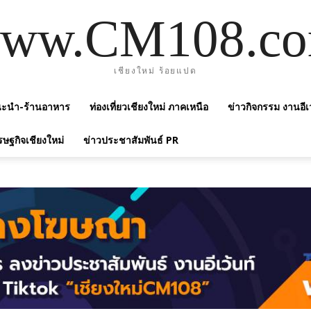
ww.CM108.c
เชียงใหม่ ร้อยแปด
แนะนำ-ร้านอาหาร
ท่องเที่ยวเชียงใหม่ ภาคเหนือ
ข่าวกิจกรรม งานอีเ
รษฐกิจเชียงใหม่
ข่าวประชาสัมพันธ์ PR