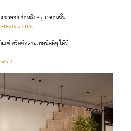
าง ขาออก ก่อนถึง Big C ดอนจั่น
hE1EvtkzchfP6
ฑ์ หรือติดตามเทคนิคดีๆ ได้ที่
tDxcgJ