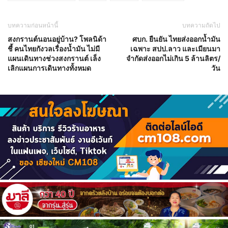
บทความก่อนหน้านี้
บทความถัดไป
สงกรานต์นอนอยู่บ้าน? โพลนิด้า
ศบก. ยืนยัน ไทยส่งออกน้ำมัน
ชี้ คนไทยกังวลเรื่องน้ำมัน ไม่มี
เฉพาะ สปป.ลาว และเมียนมา
แผนเดินทางช่วงสงกรานต์ เล็ง
จำกัดส่งออกไม่เกิน 5 ล้านลิตร/
เลิกแผนการเดินทางทั้งหมด
วัน