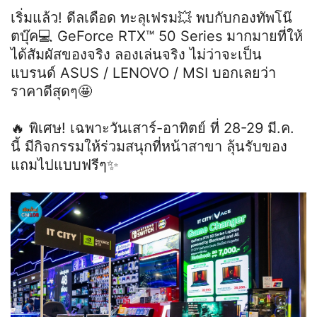
เริ่มแล้ว! ดีลเดือด ทะลุเฟรม💥 พบกับกองทัพโน๊
ตบุ๊ค💻 GeForce RTX™ 50 Series มากมายที่ให้
ได้สัมผัสของจริง ลองเล่นจริง ไม่ว่าจะเป็น
แบรนด์ ASUS / LENOVO / MSI บอกเลยว่า
ราคาดีสุดๆ🤩
🔥 พิเศษ! เฉพาะวันเสาร์-อาทิตย์ ที่ 28-29 มี.ค.
นี้ มีกิจกรรมให้ร่วมสนุกที่หน้าสาขา ลุ้นรับของ
แถมไปแบบฟรีๆ✨