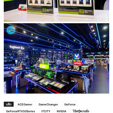
แท็ก
ACEGamer
GameChanger
GeForce
GeForceRTX50Series
ITCITY
NVIDIA
โน๊ตบุ๊คเกมมิ่ง