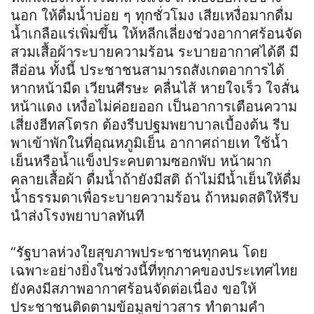
นอก ให้ดื่มน้ำบ่อย ๆ ทุกชั่วโมง เสียเหงื่อมากดื่ม
น้ำเกลือแร่เพิ่มขึ้น ให้หลีกเลี่ยงช่วงอากาศร้อนจัด
สวมเสื้อผ้าระบายความร้อน ระบายอากาศได้ดี มี
สีอ่อน ทั้งนี้ ประชาชนสามารถสังเกตอาการได้
หากหน้ามืด เวียนศีรษะ คลื่นไส้ หายใจเร็ว ใจสั่น
หน้าแดง เหงื่อไม่ค่อยออก เป็นอาการเตือนความ
เสี่ยงฮีทสโตรก ต้องรีบปฐมพยาบาลเบื้องต้น รีบ
พาเข้าพักในที่อุณหภูมิเย็น อากาศถ่ายเท ใช้น้ำ
เย็นหรือน้ำแข็งประคบตามซอกพับ หน้าผาก
คลายเสื้อผ้า ดื่มน้ำถ้ายังมีสติ ถ้าไม่มีน้ำเย็นให้ดื่ม
น้ำธรรมดาเพื่อระบายความร้อน ถ้าหมดสติให้รีบ
นำส่งโรงพยาบาลทันที
“รัฐบาลห่วงใยสุขภาพประชาชนทุกคน โดย
เฉพาะอย่างยิ่งในช่วงนี้ที่ทุกภาคของประเทศไทย
ยังคงมีสภาพอากาศร้อนจัดต่อเนื่อง ขอให้
ประชาชนติดตามข้อมูลข่าวสาร ทำตามคำ