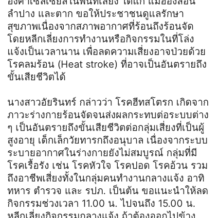
องศาเซลเซียสในพื้นที่เสี่ยง ได้แก่ แม่ฮ่องสอน
ลำปาง และตาก ขอให้ประชาชนดูแลรักษา
สุขภาพเนื่องจากสภาพอากาศที่ร้อนถึงร้อนจัด
โดยหลีกเลี่ยงการทำงานหรือกิจกรรมในที่โล่ง
แจ้งเป็นเวลานาน เพื่อลดความเสี่ยงอาจป่วยด้วย
โรคลมร้อน (Heat stroke) ที่อาจเป็นอันตรายถึง
ขั้นเสียชีวิตได้
นางสาวอัยรินทร์ กล่าวว่า โรคฮีทสโตรก เกิดจาก
ภาวะร่างกายร้อนจัดจนส่งผลกระทบต่อระบบต่าง
ๆ เป็นอันตรายถึงขั้นเสียชีวิตต่อกลุ่มเสี่ยงที่เป็นผู้
สูงอายุ เด็กเล็กวัยทารกถึงอนุบาล เนื่องจากระบบ
ระบายอากาศในร่างกายยังไม่สมบูรณ์ กลุ่มที่มี
โรคเรื้อรัง เช่น โรคหัวใจ โรคปอด โรคอ้วน รวม
ถึงอาชีพเสี่ยงทั้งในกลุ่มคนทำงานกลางแจ้ง อาทิ
ทหาร ตำรวจ และ รปภ. เป็นต้น ขอแนะนำให้ลด
กิจกรรมช่วงเวลา 11.00 น. ไปจนถึง 15.00 น.
หลีกเลี่ยงกิจกรรมกลางแจ้ง ถ้าต้องออกไปข้าง