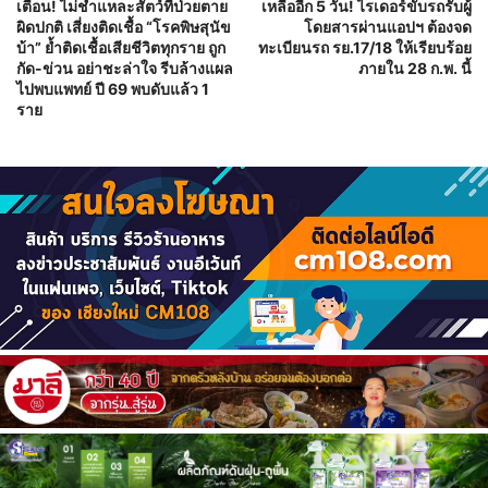
เตือน! ไม่ชำแหละสัตว์ที่ป่วยตาย
เหลืออีก 5 วัน! ไรเดอร์ขับรถรับผู้
ผิดปกติ เสี่ยงติดเชื้อ “โรคพิษสุนัข
โดยสารผ่านแอปฯ ต้องจด
บ้า” ย้ำติดเชื้อเสียชีวิตทุกราย ถูก
ทะเบียนรถ รย.17/18 ให้เรียบร้อย
กัด-ข่วน อย่าชะล่าใจ รีบล้างแผล
ภายใน 28 ก.พ. นี้
ไปพบแพทย์ ปี 69 พบดับแล้ว 1
ราย