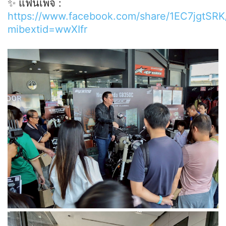
✨ แฟนเพจ :
https://www.facebook.com/share/1EC7jgtSRK
mibextid=wwXIfr