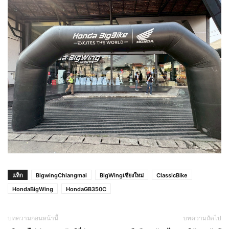
แท็ก
BigwingChiangmai
BigWingเชียงใหม่
ClassicBike
HondaBigWing
HondaGB350C
บทความก่อนหน้านี้
บทความถัดไป