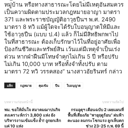
หมู่บ้าน หรือทางสาธารณะโดยไม่มีเหตุอันสมควร
เป็นความผิดตามประมวลกฎหมายอาญา มาตรา
371 และพระราชบัญญัติอาวุธปืนฯ พ.ศ. 2490
มาตรา 8 ทวิ แม้ผู้ใดจะได้รับใบอนุญาตให้มีและ
ใช้อาวุธปืน (แบบ ป.4) แล้ว ก็ไม่มีสิทธิพกพาไป
ในที่สาธารณะ ต้องเก็บรักษาไว้ในที่อยู่อาศัยเพื่อ
ป้องกันชีวิตและทรัพย์สิน เว้นแต่มีเหตุจำเป็นเร่ง
ด่วน หากฝ่าฝืนมีโทษจำคุกไม่เกิน 5 ปี หรือปรับ
ไม่เกิน 10,000 บาท หรือทั้งจำทั้งปรับ ตาม
มาตรา 72 ทวิ วรรคสอง” นางสาวอัยรินทร์ กล่าว
แท็ก
กฎหมาย
คุมเข้ม
ปืน
ใบอนุญาต
บทความก่อนหน้านี้
บทความถัดไป
พม. ขอให้มั่นใจ สมาคมฌาปนกิจ
กรมอุตุฯ เตือนฉบับ 2 เผยแผนที่
สงเคราะห์กว่า 3,800 แห่ง ยัง
พื้นที่เสี่ยงภัย “พายุฤดูร้อน” ฝนฟ้า
บริหารงานเข้มแข็ง ย้ำ! ถูกยกเลิก
คะนอง ลมกระโชกแรง ลูกเห็บตก
แค่ 10 แห่ง
ช่วง 23-25 ก.พ. 69 นี้