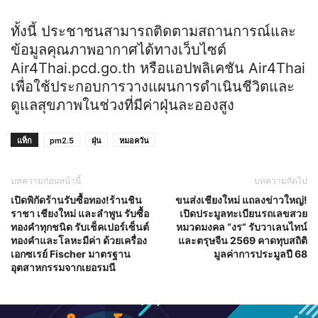
ทั้งนี้ ประชาชนสามารถติดตามสถานการณ์และ
ข้อมูลคุณภาพอากาศได้ทางเว็บไซต์
Air4Thai.pcd.go.th หรือแอปพลิเคชัน Air4Thai
เพื่อใช้ประกอบการวางแผนการดำเนินชีวิตและ
ดูแลสุขภาพในช่วงที่มีค่าฝุ่นละอองสูง
แท็ก
pm2.5
ฝุ่น
หมอควัน
บทความก่อนหน้านี้
บทความถัดไป
เปิดพิกัดร้านรับซื้อทอง!ร้านชิน
ขนส่งเชียงใหม่ แถลงข่าวใหญ่!
ราชา เชียงใหม่ และลำพูน รับซื้อ
เปิดประมูลทะเบียนรถเลขสวย
ทองคำทุกชนิด รับเช็คเปอร์เซ็นต์
หมวดมงคล “งร” รับวาเลนไทน์
ทองคำและโลหะมีค่า ด้วยเครื่อง
และตรุษจีน 2569 คาดทุบสถิติ
เอกซเรย์ Fischer มาตรฐาน
มูลค่าการประมูลปี 68
อุตสาหกรรมจากเยอรมนี