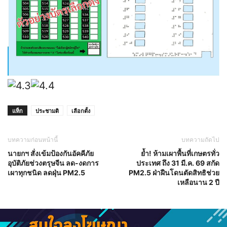
แท็ก
ประชามติ
เลือกตั้ง
บทความก่อนหน้านี้
บทความถัดไป
นายกฯ สั่งเข้มป้องกันอัคคีภัย
ย้ำ! ห้ามเผาพื้นที่เกษตรทั่ว
อุบัติภัยช่วงตรุษจีน ลด-งดการ
ประเทศ ถึง 31 มี.ค. 69 สกัด
เผาทุกชนิด ลดฝุ่น PM2.5
PM2.5 ฝ่าฝืนโดนตัดสิทธิช่วย
เหลือนาน 2 ปี