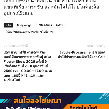
เพียง 15–20 นาทีต่อวัน ก็จะสามารถสร้างต้น
แขนที่เรียว กระชับ และมั่นใจได้โดยไม่ต้องง้อ
อุปกรณ์ยิมเลย
แท็ก
Bodyweight
วิธีลดต้นแขนเร่งด่วน
วิธีลดต้นแขนเร่งด่วนสำหรับคนไม่มีเวลา
บทความก่อนหน้านี้
บทความถัดไป
เปิดเข้าชมฟรี!! งานจัดแสดง
ระบบ e-Procurement ช่วยลด
ดอกไม้หลากหลายสายพันธุ์ AGA
ค่าใช้จ่ายขององค์กรได้อย่างไร ?
Flower Show 2026 ครั้งที่ 9
เริ่มตั้งแต่วันที่ 2 – 8 กุมภาพันธ์
2569 เวลา 09.00 – 17.00 น. ณ
เอกะ แฮปปี้ ฟาร์ม อ.แม่แตง
จ.เชียงใหม่