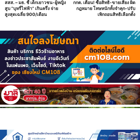
สสส. – มธ. ชี้ เด็กเยาวชน-ผู้หญิง
กกต. เตือน! ซื้อสิทธิ-ขายเสียง ผิด
สูบ “บุหรี่ไฟฟ้า” เกินครึ่ง จ่าย
กฎหมาย โทษหนักทั้งจำคุก-ปรับ
สูงสุดเฉลี่ย 900/เดือน
เพิกถอนสิทธิเลือกตั้ง