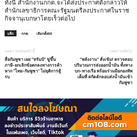
ทั้งนี้ สำนักงานกกต.จะได้ส่งประกาศดังกล่าวให้
สำนักเลขาธิการคณะรัฐมนตรีลงประกาศในราช
กิจจานุเบกษาโดยเร็วต่อไป
แท็ก
กกต.
เลือกตั้ง69
บทความก่อนหน้านี้
บทความถัดไป
สื่อกัมพูชา เผย “ทรัมป์” ขู่ขึ้น
“พลังงาน” สั่งเข้ม! ตรวจสอบ
ภาษี-ยกเลิกข้อตกลงทางการค้า
ปริมาณการส่งออกน้ำมัน ทั้งทาง
หาก “ไทย-กัมพูชา” ไม่ยุติการสู้
บก-ทางเรือ พร้อมร่วมมือกองทัพ
รบ
เต็มที่ สกัดลักลอบส่งน้ำมันเข้า
กัมพูชา