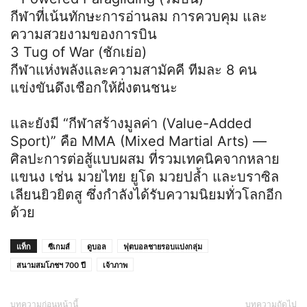
กีฬาที่เน้นทักษะการอ่านลม การควบคุม และ
ความสวยงามของการบิน
3 Tug of War (ชักเย่อ)
กีฬาแห่งพลังและความสามัคคี ทีมละ 8 คน
แข่งขันดึงเชือกให้ฝั่งตนชนะ
และยังมี “กีฬาสร้างมูลค่า (Value-Added
Sport)” คือ MMA (Mixed Martial Arts) —
ศิลปะการต่อสู้แบบผสม ที่รวมเทคนิคจากหลาย
แขนง เช่น มวยไทย ยูโด มวยปล้ำ และบราซิล
เลียนยิวยิตสู ซึ่งกำลังได้รับความนิยมทั่วโลกอีก
ด้วย
แท็ก
ซีเกมส์
ดูบอล
ฟุตบอลชายรอบแบ่งกลุ่ม
สนามสมโภชฯ 700 ปี
เจ้าภาพ
บทความก่อนหน้านี้
บทความถัดไป