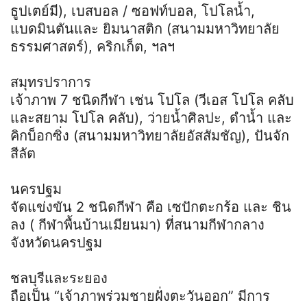
ธูปเตย์มี), เบสบอล / ซอฟท์บอล, โปโลน้ำ,
แบดมินตันและ ยิมนาสติก (สนามมหาวิทยาลัย
ธรรมศาสตร์), คริกเก็ต, ฯลฯ
สมุทรปราการ
เจ้าภาพ 7 ชนิดกีฬา เช่น โปโล (วีเอส โปโล คลับ
และสยาม โปโล คลับ), ว่ายน้ำศิลปะ, ดำน้ำ และ
คิกบ็อกซิ่ง (สนามมหาวิทยาลัยอัสสัมชัญ), ปันจัก
สีลัต
นครปฐม
จัดแข่งขัน 2 ชนิดกีฬา คือ เซปักตะกร้อ และ ชิน
ลง ( กีฬาพื้นบ้านเมียนมา) ที่สนามกีฬากลาง
จังหวัดนครปฐม
ชลบุรีและระยอง
ถือเป็น “เจ้าภาพร่วมชายฝั่งตะวันออก” มีการ