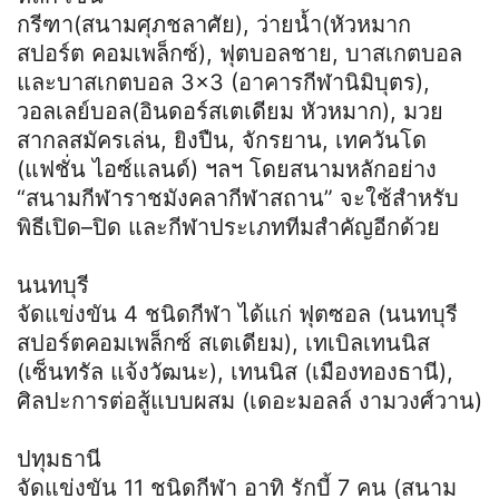
กรีฑา(สนามศุภชลาศัย), ว่ายน้ำ(หัวหมาก
สปอร์ต คอมเพล็กซ์), ฟุตบอลชาย, บาสเกตบอล
และบาสเกตบอล 3×3 (อาคารกีฬานิมิบุตร),
วอลเลย์บอล(อินดอร์สเตเดียม หัวหมาก), มวย
สากลสมัครเล่น, ยิงปืน, จักรยาน, เทควันโด
(แฟชั่น ไอซ์แลนด์) ฯลฯ โดยสนามหลักอย่าง
“สนามกีฬาราชมังคลากีฬาสถาน” จะใช้สำหรับ
พิธีเปิด–ปิด และกีฬาประเภททีมสำคัญอีกด้วย
นนทบุรี
จัดแข่งขัน 4 ชนิดกีฬา ได้แก่ ฟุตซอล (นนทบุรี
สปอร์ตคอมเพล็กซ์ สเตเดียม), เทเบิลเทนนิส
(เซ็นทรัล แจ้งวัฒนะ), เทนนิส (เมืองทองธานี),
ศิลปะการต่อสู้แบบผสม (เดอะมอลล์ งามวงศ์วาน)
ปทุมธานี
จัดแข่งขัน 11 ชนิดกีฬา อาทิ รักบี้ 7 คน (สนาม