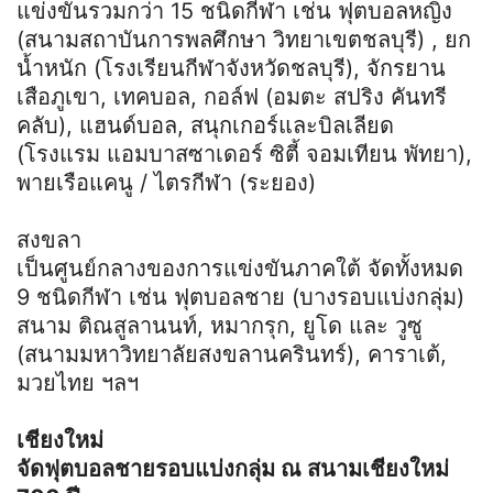
แข่งขันรวมกว่า 15 ชนิดกีฬา เช่น ฟุตบอลหญิง
(สนามสถาบันการพลศึกษา วิทยาเขตชลบุรี) , ยก
น้ำหนัก (โรงเรียนกีฬาจังหวัดชลบุรี), จักรยาน
เสือภูเขา, เทคบอล, กอล์ฟ (อมตะ สปริง คันทรี
คลับ), แฮนด์บอล, สนุกเกอร์และบิลเลียด
(โรงแรม แอมบาสซาเดอร์ ซิตี้ จอมเทียน พัทยา),
พายเรือแคนู / ไตรกีฬา (ระยอง)
สงขลา
เป็นศูนย์กลางของการแข่งขันภาคใต้ จัดทั้งหมด
9 ชนิดกีฬา เช่น ฟุตบอลชาย (บางรอบแบ่งกลุ่ม)
สนาม ติณสูลานนท์, หมากรุก, ยูโด และ วูซู
(สนามมหาวิทยาลัยสงขลานครินทร์), คาราเต้,
มวยไทย ฯลฯ
เชียงใหม่
จัดฟุตบอลชายรอบแบ่งกลุ่ม ณ สนามเชียงใหม่