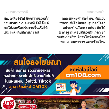
บทความก่อนหน้านี้
บทความถัดไป
ศธ. เคลียร์ชัด! กิจกรรมของเด็ก
คณะแพทยศาสตร์ มช. รับมอบ
งานศาสนา-ประเพณี จัดได้ แต่
“รถขนส่งโลหิตและอุปกรณ์ออก
ขอให้งดหรือปรับงานรื่นเริงให้
หน่วยฯ” นวัตกรรมทันสมัย ได้
เหมาะสมกับสถานการณ์
มาตรฐาน ตอบสนองทันเวลา ยก
ระดับภารกิจบริการโลหิตของโรง
พยาบาลมหาราชนครเชียงใหม่