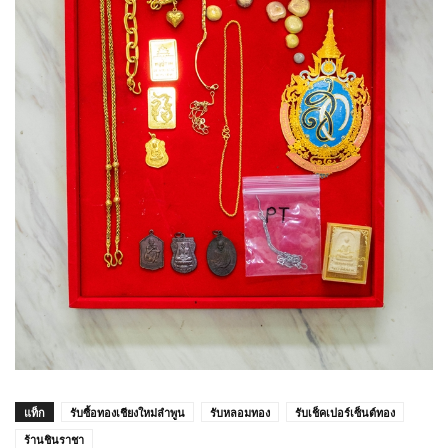
แท็ก
รับซื้อทองเชียงใหม่ลำพูน
รับหลอมทอง
รับเช็คเปอร์เซ็นต์ทอง
ร้านชินราชา