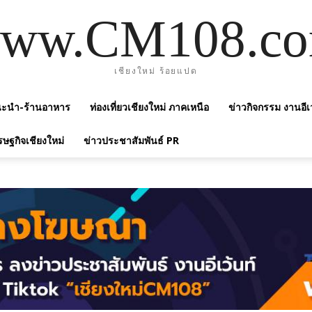
ww.CM108.c
เชียงใหม่ ร้อยแปด
แนะนำ-ร้านอาหาร
ท่องเที่ยวเชียงใหม่ ภาคเหนือ
ข่าวกิจกรรม งานอีเ
รษฐกิจเชียงใหม่
ข่าวประชาสัมพันธ์ PR