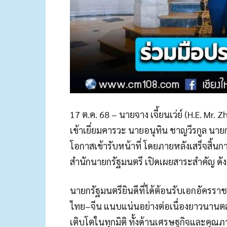
17 ต.ค. 68 – นายจาง เจี้ยนเว่ย์ (H.E. M
เข้าเยี่ยมคารวะ นายอนุทิน ชาญวีรกูล น
โอกาสเข้ารับหน้าที่ โดยภายหลังเสร็จสิ้นก
สำนักนายกรัฐมนตรี เปิดเผยสาระสำคัญ ดังน
นายกรัฐมนตรียินดีที่ได้ต้อนรับเอกอัครราช
ไทย–จีน แนบแน่นอย่างต่อเนื่องยาวนานตลอ
เติบโตในทุกมิติ ทั้งด้านเศรษฐกิจและคุณ