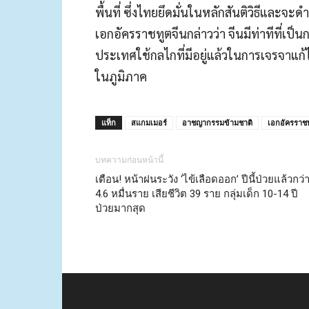
พื้นที่ ซึ่งไทยยึดมั่นในหลักสันติวิธีแ
เอกอัครราชทูตจีนกล่าวว่า จีนมีท่าทีที่เป
ประเทศใช้กลไกที่มีอยู่แล้วในการเจรจาแก
ในภูมิภาค
แท็ก
สแกมเมอร์
อาชญากรรมข้ามชาติ
เอกอัครราช
บทความก่อนหน้านี้
เตือน! หน้าฝนระวัง ‘ไข้เลือดออก’ ปีนี้ป่วยแล้วกว่
4.6 หมื่นราย เสียชีวิต 39 ราย กลุ่มเด็ก 10-14 ปี
ป่วยมากสุด