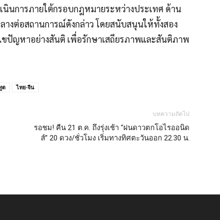
ละจะดำเนินการภายใต้กรอบกฎหมายระหว่างประเทศ ด้าน
็นกลางต่อสถานการณ์ดังกล่าว โดยสนับสนุนให้ทั้งสอง
้ไขปัญหาอย่างสันติ เพื่อรักษาเสถียรภาพและสันติภาพ
ทูต
ไทย-จีน
บทความถัดไป
า
รอชม! คืน 21 ต.ค. ถึงรุ่งเช้า “ฝนดาวตกโอไรออนิด
ส์” 20 ดวง/ชั่วโมง เริ่มทางทิศตะวันออก 22.30 น.