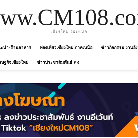
ww.CM108.c
เชียงใหม่ ร้อยแปด
แนะนำ-ร้านอาหาร
ท่องเที่ยวเชียงใหม่ ภาคเหนือ
ข่าวกิจกรรม งานอีเ
รษฐกิจเชียงใหม่
ข่าวประชาสัมพันธ์ PR