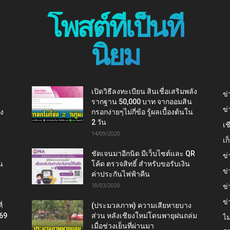
โพสต์ที่เป็นที่
นิยม
เปิดวิธีลงทะเบียน สินเชื่อเสริมพลัง
ข่
รากฐาน 50,000 บาท จากออมสิน
ข่
ยง
กรอกง่ายๆไม่กี่ข้อ รู้ผลเบื้องต้นใน
2 วัน
เช
14/09/2020
เ
ชัดเจนมาอีกนิด มีเว็บไซต์และ QR
ข่
น
โค้ด ตรวจสิทธิ์ สำหรับขอรับเงิน
ข่
ค่าประกันไฟฟ้าคืน
18/03/2020
ข่
ข่
่
(ประมวลภาพ) ความเสียหายบาง
569
ส่วน หลังเชียงใหม่โดนพายุฝนถล่ม
ไม
เมื่อช่วงเย็นที่ผ่านมา