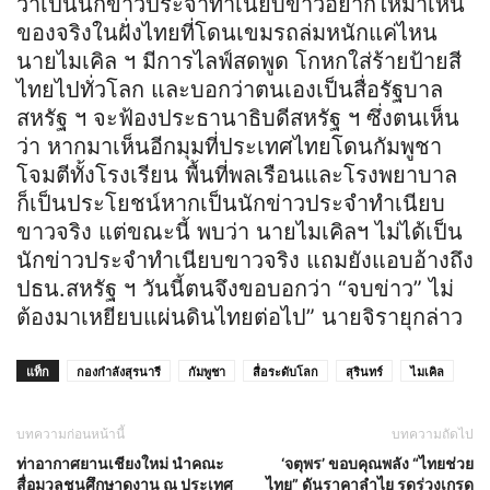
ว่าเป็นนักข่าวประจำทำเนียบขาวอยากให้มาเห็น
ของจริงในฝั่งไทยที่โดนเขมรถล่มหนักแค่ไหน
นายไมเคิล ฯ มีการไลฟ์สดพูด โกหกใส่ร้ายป้ายสี
ไทยไปทั่วโลก และบอกว่าตนเองเป็นสื่อรัฐบาล
สหรัฐ ฯ จะฟ้องประธานาธิบดีสหรัฐ ฯ ซึ่งตนเห็น
ว่า หากมาเห็นอีกมุมที่ประเทศไทยโดนกัมพูชา
โจมตีทั้งโรงเรียน พื้นที่พลเรือนและโรงพยาบาล
ก็เป็นประโยชน์หากเป็นนักข่าวประจำทำเนียบ
ขาวจริง แต่ขณะนี้ พบว่า นายไมเคิลฯ ไม่ได้เป็น
นักข่าวประจำทำเนียบขาวจริง แถมยังแอบอ้างถึง
ปธน.สหรัฐ ฯ วันนี้ตนจึงขอบอกว่า “จบข่าว” ไม่
ต้องมาเหยียบแผ่นดินไทยต่อไป” นายจิรายุกล่าว
แท็ก
กองกำลังสุรนารี
กัมพูชา
สื่อระดับโลก
สุรินทร์
ไมเคิล
บทความก่อนหน้านี้
บทความถัดไป
ท่าอากาศยานเชียงใหม่ นำคณะ
‘จตุพร’ ขอบคุณพลัง “ไทยช่วย
สื่อมวลชนศึกษาดูงาน ณ ประเทศ
ไทย” ดันราคาลำไย รูดร่วงเกรด