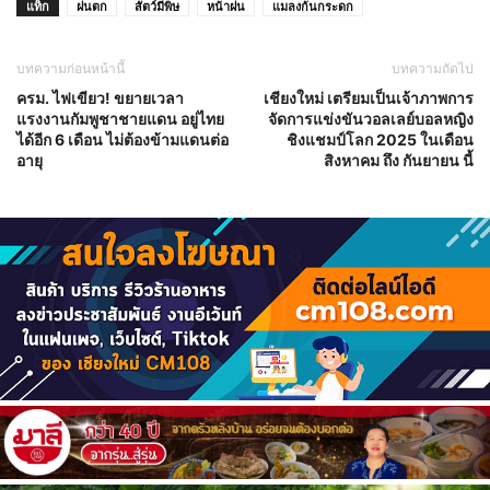
แท็ก
ฝนตก
สัตว์มีพิษ
หน้าฝน
แมลงก้นกระดก
บทความก่อนหน้านี้
บทความถัดไป
ครม. ไฟเขียว! ขยายเวลา
เชียงใหม่ เตรียมเป็นเจ้าภาพการ
แรงงานกัมพูชาชายแดน อยู่ไทย
จัดการแข่งขันวอลเลย์บอลหญิง
ได้อีก 6 เดือน ไม่ต้องข้ามแดนต่อ
ชิงแชมป์โลก 2025 ในเดือน
อายุ
สิงหาคม ถึง กันยายน นี้