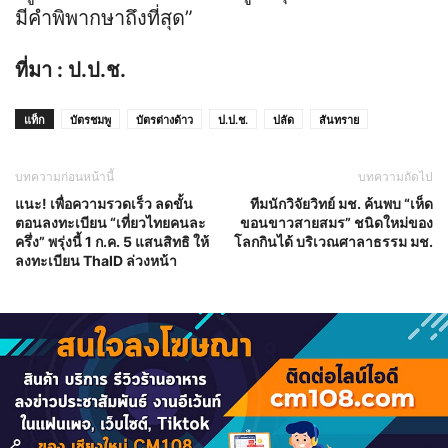
มีคำพิพากษาถึงที่สุด”
ที่มา : ป.ป.ช.
แท็ก
บัตรชมพู
บัตรต่างด้าว
ป.ป.ช.
ปลัด
สันทราย
บทความก่อนหน้านี้
บทความถัดไป
แนะ! เพื่อความรวดเร็ว ลดขั้น
ทีมนักวิจัยวิทย์ มช. ค้นพบ “เห็ด
ตอนลงทะเบียน “เที่ยวไทยคนละ
ขอนขาวสายสมร” ชนิดใหม่ของ
ครึ่ง” พรุ่งนี้ 1 ก.ค. 5 แสนสิทธิ ให้
โลกกินได้ บริเวณศาลาธรรม มช.
ลงทะเบียน ThaID ล่วงหน้า