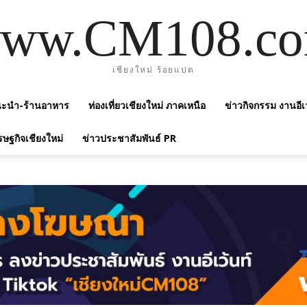
ww.CM108.c
เชียงใหม่ ร้อยแปด
แนะนำ-ร้านอาหาร
ท่องเที่ยวเชียงใหม่ ภาคเหนือ
ข่าวกิจกรรม งานอีเ
รษฐกิจเชียงใหม่
ข่าวประชาสัมพันธ์ PR