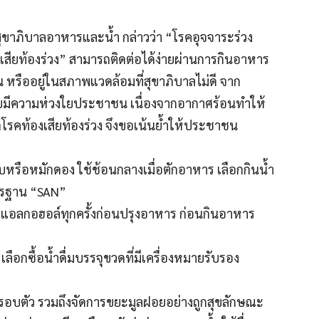
ุขาภิบาลอาหารและน้ำ กล่าวว่า “โรคอุจจาระร่วง
้องเสียท้องร่วง” สามารถติดต่อได้ง่ายผ่านการกินอาหาร
้อน หรืออยู่ในสภาพแวดล้อมที่สุขาภิบาลไม่ดี จาก
ยมีความห่วงใยประชาชน เนื่องจากอากาศร้อนทำให้
ิดโรคท้องเสียท้องร่วง จึงขอเน้นย้ำให้ประชาชน
ิบหรือหมักดอง ใช้ช้อนกลางเมื่อตักอาหาร เลือกกินน้ำ
าตรฐาน “SAN”
เจลแอลกอฮอล์ทุกครั้งก่อนปรุงอาหาร ก่อนกินอาหาร
ือกซื้อน้ำดื่มบรรจุขวดที่มีเครื่องหมายรับรอง
รอบตัว รวมถึงจัดการขยะมูลฝอยอย่างถูกสุขลักษณะ