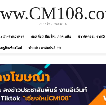
ww.CM108.c
เชียงใหม่ ร้อยแปด
แนะนำ-ร้านอาหาร
ท่องเที่ยวเชียงใหม่ ภาคเหนือ
ข่าวกิจกรรม งานอีเ
รษฐกิจเชียงใหม่
ข่าวประชาสัมพันธ์ PR