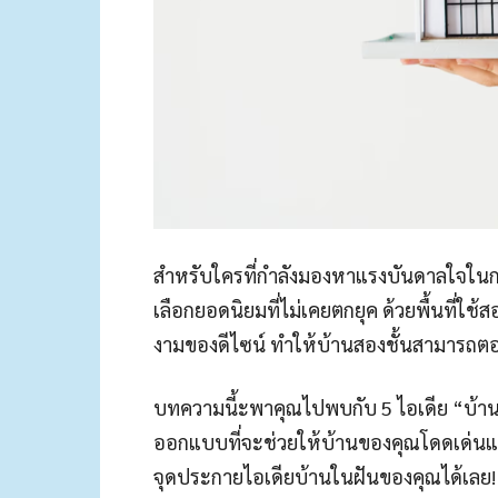
สำหรับใครที่กำลังมองหาแรงบันดาลใจในก
เลือกยอดนิยมที่ไม่เคยตกยุค ด้วยพื้นที่ใช้ส
งามของดีไซน์ ทำให้บ้านสองชั้นสามาร
บทความนี้ะพาคุณไปพบกับ 5 ไอเดีย “บ้าน
ออกแบบที่จะช่วยให้บ้านของคุณโดดเด่นแล
จุดประกายไอเดียบ้านในฝันของคุณได้เลย!