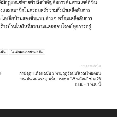
ด้มีกฎเกณฑ์ตายตัว สิ่งสำคัญคือการค้นหาสไตล์ที่ชื่น
และสมาชิกในครอบครัว รวมถึงนำเคล็ดลับการ
 ไอเดียบ้านสองชั้นแบบต่าง ๆ พร้อมเคล็ดลับการ
สร้างบ้านในฝันที่สวยงามและตอบโจทย์ทุกการอยู่
ชั้น
ไอเดียออกแบบบ้าน 2 ชั้น
บทความถัดไป
น
กรมอุตุฯ เตือนฉบับ 3 พายุฤดูร้อนบริเวณไทยตอน
บน ฝน ลมแรง ลูกเห็บ กระทบ “เชียงใหม่” ช่วง 28
เม.ย. – 1 พ.ค. นี้