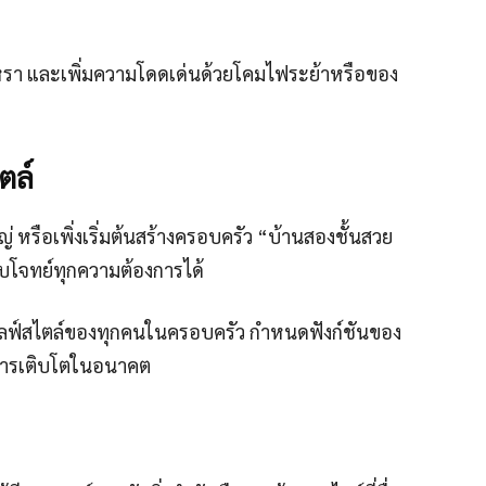
หรูหรา และเพิ่มความโดดเด่นด้วยโคมไฟระย้าหรือของ
ตล์
 หรือเพิ่งเริ่มต้นสร้างครอบครัว “บ้านสองชั้นสวย
โจทย์ทุกความต้องการได้
ลฟ์สไตล์ของทุกคนในครอบครัว กำหนดฟังก์ชันของ
ับการเติบโตในอนาคต