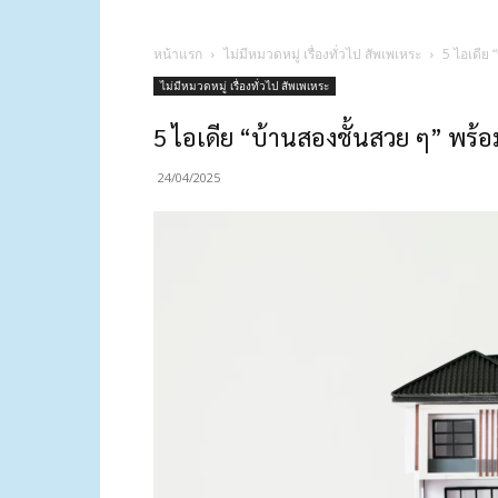
หน้าแรก
ไม่มีหมวดหมู่ เรื่องทั่วไป สัพเพเหระ
5 ไอเดีย
ไม่มีหมวดหมู่ เรื่องทั่วไป สัพเพเหระ
5 ไอเดีย “บ้านสองชั้นสวย ๆ” พร
24/04/2025