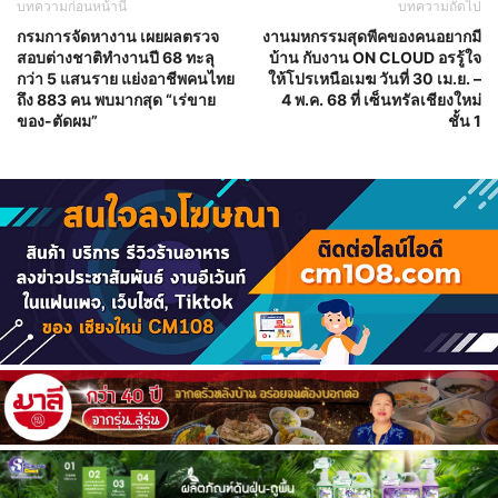
บทความก่อนหน้านี้
บทความถัดไป
กรมการจัดหางาน เผยผลตรวจ
งานมหกรรมสุดพีคของคนอยากมี
สอบต่างชาติทำงานปี 68 ทะลุ
บ้าน กับงาน ON CLOUD อรรู้ใจ
กว่า 5 แสนราย แย่งอาชีพคนไทย
ให้โปรเหนือเมฆ วันที่ 30 เม.ย. –
ถึง 883 คน พบมากสุด “เร่ขาย
4 พ.ค. 68 ที่ เซ็นทรัลเชียงใหม่
ของ-ตัดผม”
ชั้น 1