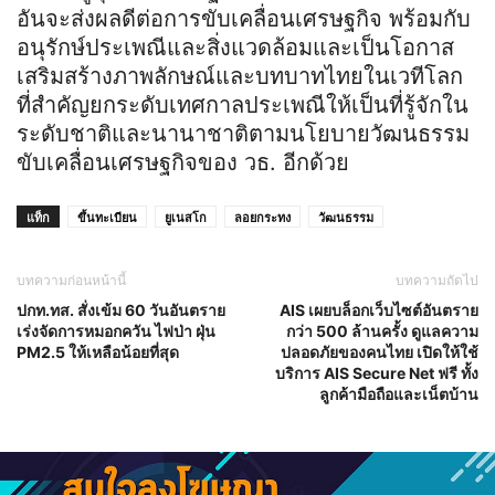
อันจะส่งผลดีต่อการขับเคลื่อนเศรษฐกิจ พร้อมกับ
อนุรักษ์ประเพณีและสิ่งแวดล้อมและเป็นโอกาส
เสริมสร้างภาพลักษณ์และบทบาทไทยในเวทีโลก
ที่สำคัญยกระดับเทศกาลประเพณีให้เป็นที่รู้จักใน
ระดับชาติและนานาชาติตามนโยบายวัฒนธรรม
ขับเคลื่อนเศรษฐกิจของ วธ. อีกด้วย
แท็ก
ขึ้นทะเบียน
ยูเนสโก
ลอยกระทง
วัฒนธรรม
บทความก่อนหน้านี้
บทความถัดไป
ปกท.ทส. สั่งเข้ม 60 วันอันตราย
AIS เผยบล็อกเว็บไซต์อันตราย
เร่งจัดการหมอกควัน ไฟป่า ฝุ่น
กว่า 500 ล้านครั้ง ดูแลความ
PM2.5 ให้เหลือน้อยที่สุด
ปลอดภัยของคนไทย เปิดให้ใช้
บริการ AIS Secure Net ฟรี ทั้ง
ลูกค้ามือถือและเน็ตบ้าน