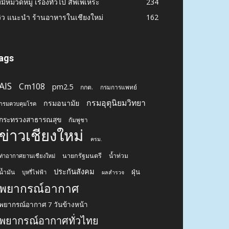
่มีหมวดหมู่ เรื่องทั่วไป สัพเพเหระ
234
วิว แนะนำ ร้านอาหารในเชียงใหม่
162
ags
AIS
Cm108
pm2.5
กกต.
กรมการแพทย์
กรมอุตุนิยมวิทยา
กรมอนามัย
กรมควบคุมโรค
กระทรวงสาธารณสุข
กัมพูชา
ข่าวเชียงใหม่
ครม.
นายกรัฐมนตรี
น้ำท่วม
ท่าอากาศยานเชียงใหม่
ประกันสังคม
ฝุ่น
น้ำมัน
บุหรี่ไฟฟ้า
ผลสำรวจ
พยากรณ์อากาศ
พยากรณ์อากาศ 7 วันข้างหน้า
พยากรณ์อากาศทั่วไทย