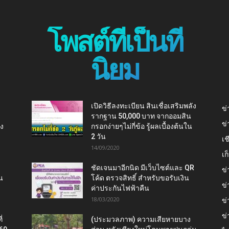
โพสต์ที่เป็นที่
นิยม
เปิดวิธีลงทะเบียน สินเชื่อเสริมพลัง
ข่
รากฐาน 50,000 บาท จากออมสิน
ข่
ยง
กรอกง่ายๆไม่กี่ข้อ รู้ผลเบื้องต้นใน
2 วัน
เช
14/09/2020
เ
ชัดเจนมาอีกนิด มีเว็บไซต์และ QR
ข่
น
โค้ด ตรวจสิทธิ์ สำหรับขอรับเงิน
ข่
ค่าประกันไฟฟ้าคืน
18/03/2020
ข่
ข่
่
(ประมวลภาพ) ความเสียหายบาง