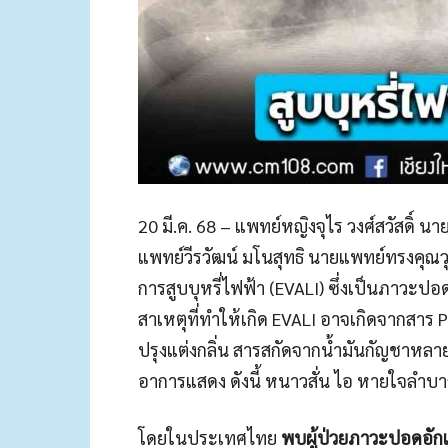
20 มี.ค. 68 – แพทย์หญิงจุไร วงศ์สวัสดิ
แพทย์วีรวัฒน์ มโนสุทธิ นายแพทย์ทรงคุ
การสูบบุหรี่ไฟฟ้า (EVALI) ซึ่งเป็นภาวะปอดอ
สาเหตุที่ทำให้เกิด EVALI อาจเกิดจากสาร P
ปรุงแต่งกลิ่น สารสกัดจากน้ำมันกัญชาหลาย
อาการแสดง ดังนี้ หนาวสั่น ไอ หายใจลำบาก
โดยในประเทศไทย
พบผู้ป่วยภาวะปอดอักเ