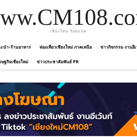
ww.CM108.c
เชียงใหม่ ร้อยแปด
แนะนำ-ร้านอาหาร
ท่องเที่ยวเชียงใหม่ ภาคเหนือ
ข่าวกิจกรรม งานอีเ
รษฐกิจเชียงใหม่
ข่าวประชาสัมพันธ์ PR