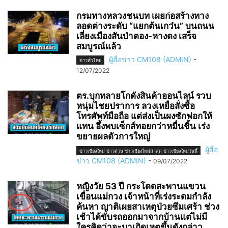
กรมทางหลวงชนบท เผยก่อสร้างทาง
ลอดต่างระดับ “แยกต้นเกว๋น” บนถนน
เลี่ยงเมืองสันป่าตอง-หางดง เสร็จ
สมบูรณ์แล้ว
ผู้สื่อข่าว CM108 (ADMIN)
-
ข่าวทั่วไทย
12/07/2022
ตร.บุกทลายโกดังสินค้าออนไลน์ รวบ
หนุ่มไชยปราการ ลวงเหยื่อสั่งซื้อ
โทรศัพท์มือถือ แต่ส่งเป็นผงซักฟอกให้
แทน อึ้งพบเซ็กส์ทอยกว่าหมื่นชิ้น เร่ง
ขยายผลตัวการใหญ่
ผู้สื่อ
ข่าวเชียงใหม่ ข่าวด่วน ข่าวเชียงใหม่ล่าสุด ข่าวเชียงใหม่วันนี้
ข่าว CM108 (ADMIN)
-
09/07/2022
หญิงวัย 53 ปี กระโดดสะพานแขวน
เขื่อนแม่กวง เจ้าหน้าที่เร่งระดมกำลัง
ค้นหา ญาติเผยสาเหตุป่วยซึมเศร้า ช่วง
เช้าได้ขับรถออกมาจากบ้านแต่ไม่มี
ใครคิดว่าจะมาเกิดเหตุขึ้นดังกล่าว