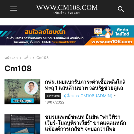
WWW.CM108.COM
เชียงใหม่ ร้อยแปด
หน้าแรก
แท็ก
Cm108
Cm108
กฟผ. เผยแบกรับภาระค่าเชื้อเพลิงใกล้
ทะลุ 1 แสนล้านบาท วอนรัฐช่วยดูแล
ผู้สื่อข่าว CM108 (ADMIN)
-
ข่าวทั่วไทย
18/07/2022
ชมรมแพทย์ชนบท ยืนยัน “ฟาวิพิรา
เวียร์-โมลนูพิราเวียร์” ขาดแคลนหนัก
แม้องค์การเภสัชฯ จะบอกว่ามีพอ