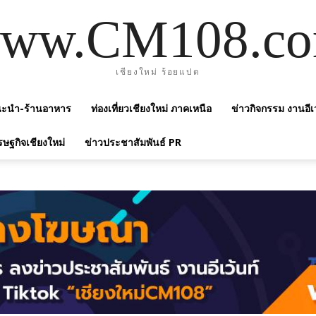
ww.CM108.c
เชียงใหม่ ร้อยแปด
แนะนำ-ร้านอาหาร
ท่องเที่ยวเชียงใหม่ ภาคเหนือ
ข่าวกิจกรรม งานอีเ
รษฐกิจเชียงใหม่
ข่าวประชาสัมพันธ์ PR