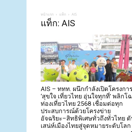
หน้าแรก
แท็ก
AIS
แท็ก: AIS
AIS – ททท. ผนึกกำลังเปิดโครงกา
‘สุขใจ เที่ยวไทย อุ่นใจทุกที่’ พลิกโ
ท่องเที่ยวไทย 2568 เชื่อมต่อทุก
ประสบการณ์ด้วยโครงข่าย
อัจฉริยะ–สิทธิพิเศษทั่วถึงทั่วไทย ด
เสน่ห์เมืองไทยสู่จุดหมายระดับโลก