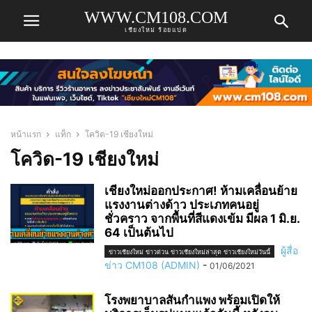
WWW.CM108.COM
เชียงใหม่ ร้อยแปด
หน้าแรก
แท็ก
โควิด-19 เชียงใหม่
โควิด-19 เชียงใหม่
เชียงใหม่ออกประกาศ! ห้ามเคลื่อนย้าย
แรงงานต่างด้าว ประเภทคนอยู่
ชั่วคราว จากพื้นที่สีแดงเข้ม มีผล 1 มิ.ย.
64 เป็นต้นไป
ผู้สื่อ
ข่าวเชียงใหม่ ข่าวด่วน ข่าวเชียงใหม่ล่าสุด ข่าวเชียงใหม่วันนี้
ข่าว CM108 (ADMIN)
-
01/06/2021
โรงพยาบาลสันกำแพง พร้อมเปิดให้