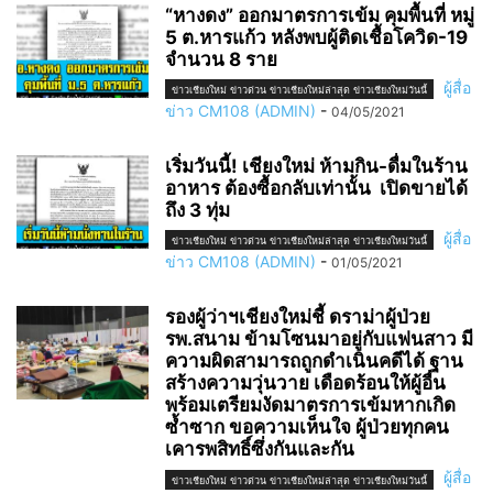
“หางดง” ออกมาตรการเข้ม คุมพื้นที่ หมู่
5 ต.หารแก้ว หลังพบผู้ติดเชื้อโควิด-19
จำนวน 8 ราย
ผู้สื่อ
ข่าวเชียงใหม่ ข่าวด่วน ข่าวเชียงใหม่ล่าสุด ข่าวเชียงใหม่วันนี้
ข่าว CM108 (ADMIN)
-
04/05/2021
เริ่มวันนี้! เชียงใหม่ ห้ามกิน-ดื่มในร้าน
อาหาร ต้องซื้อกลับเท่านั้น เปิดขายได้
ถึง 3 ทุ่ม
ผู้สื่อ
ข่าวเชียงใหม่ ข่าวด่วน ข่าวเชียงใหม่ล่าสุด ข่าวเชียงใหม่วันนี้
ข่าว CM108 (ADMIN)
-
01/05/2021
รองผู้ว่าฯเชียงใหม่ชี้ ดราม่าผู้ป่วย
รพ.สนาม ข้ามโซนมาอยู่กับแฟนสาว มี
ความผิดสามารถถูกดำเนินคดีได้ ฐาน
สร้างความวุ่นวาย เดือดร้อนให้ผู้อื่น
พร้อมเตรียมงัดมาตรการเข้มหากเกิด
ซ้ำซาก ขอความเห็นใจ ผู้ป่วยทุกคน
เคารพสิทธิ์ซึ่งกันและกัน
ผู้สื่อ
ข่าวเชียงใหม่ ข่าวด่วน ข่าวเชียงใหม่ล่าสุด ข่าวเชียงใหม่วันนี้