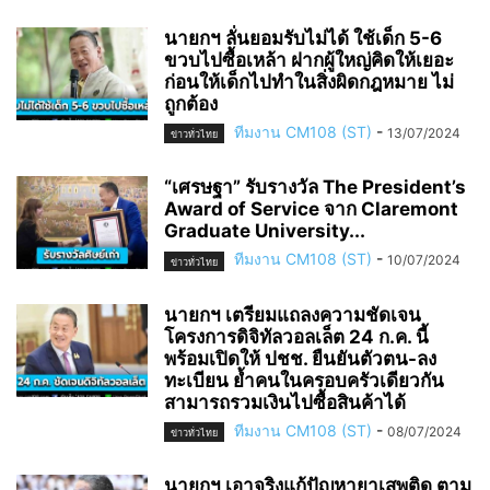
นายกฯ ลั่นยอมรับไม่ได้ ใช้เด็ก 5-6
ขวบไปซื้อเหล้า ฝากผู้ใหญ่คิดให้เยอะ
ก่อนให้เด็กไปทำในสิ่งผิดกฎหมาย ไม่
ถูกต้อง
ทีมงาน CM108 (ST)
-
13/07/2024
ข่าวทั่วไทย
“เศรษฐา” รับรางวัล The President’s
Award of Service จาก Claremont
Graduate University...
ทีมงาน CM108 (ST)
-
10/07/2024
ข่าวทั่วไทย
นายกฯ เตรียมแถลงความชัดเจน
โครงการดิจิทัลวอลเล็ต 24 ก.ค. นี้
พร้อมเปิดให้ ปชช. ยืนยันตัวตน-ลง
ทะเบียน ย้ำคนในครอบครัวเดียวกัน
สามารถรวมเงินไปซื้อสินค้าได้
ทีมงาน CM108 (ST)
-
08/07/2024
ข่าวทั่วไทย
นายกฯ เอาจริงแก้ปัญหายาเสพติด ตาม