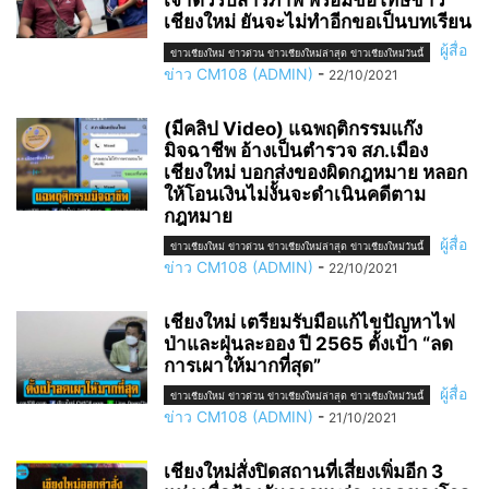
เจ้าตัวรับสารภาพ พร้อมขอโทษชาว
เชียงใหม่ ยันจะไม่ทำอีกขอเป็นบทเรียน
ผู้สื่อ
ข่าวเชียงใหม่ ข่าวด่วน ข่าวเชียงใหม่ล่าสุด ข่าวเชียงใหม่วันนี้
ข่าว CM108 (ADMIN)
-
22/10/2021
(มีคลิป Video) แฉพฤติกรรมแก๊ง
มิจฉาชีพ อ้างเป็นตำรวจ สภ.เมือง
เชียงใหม่ บอกส่งของผิดกฎหมาย หลอก
ให้โอนเงินไม่งั้นจะดำเนินคดีตาม
กฎหมาย
ผู้สื่อ
ข่าวเชียงใหม่ ข่าวด่วน ข่าวเชียงใหม่ล่าสุด ข่าวเชียงใหม่วันนี้
ข่าว CM108 (ADMIN)
-
22/10/2021
เชียงใหม่ เตรียมรับมือแก้ไขปัญหาไฟ
ป่าและฝุ่นละออง ปี 2565 ตั้งเป้า “ลด
การเผาให้มากที่สุด”
ผู้สื่อ
ข่าวเชียงใหม่ ข่าวด่วน ข่าวเชียงใหม่ล่าสุด ข่าวเชียงใหม่วันนี้
ข่าว CM108 (ADMIN)
-
21/10/2021
เชียงใหม่สั่งปิดสถานที่เสี่ยงเพิ่มอีก 3