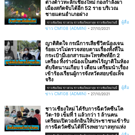
ต่างด้าวทะลักเชียงใหม่ กองกำลังผา
เมืองสกัดจับได้อีก 52 ราย บริเวณ
ชายแดนอำเภอฝาง
ผู้สื่อ
ข่าวเชียงใหม่ ข่าวด่วน ข่าวเชียงใหม่ล่าสุด ข่าวเชียงใหม่วันนี้
ข่าว CM108 (ADMIN)
-
27/10/2021
ญาติติดใจ กรณีการเสียชีวิตน้องเจน
ร้อยเวรไม่ตรวจสอบตามเรื่องทั้งที่ใน
กระเป๋ามีเอกสารและโทรศัพท์อีก 2
เครื่อง ทิ้งร่างน้องเป็นศพไร้ญาติในห้อง
ดับจิตนานเกือบ 1 เดือน เตรียมนำเรื่อง
เข้าร้องเรียนผู้การจังหวัดสอบข้อเท็จ
จริง
ผู้สื่อ
ข่าวเชียงใหม่ ข่าวด่วน ข่าวเชียงใหม่ล่าสุด ข่าวเชียงใหม่วันนี้
ข่าว CM108 (ADMIN)
-
27/10/2021
ชาวเชียงใหม่ ได้รับการฉีดวัคซีนโค
วิด-19 เข็มที่ 1 แล้วกว่า 1 ล้านคน
เตรียมเปิดวอล์กอินให้ประชาชนเข้ารับ
การฉีดวัคซีนได้ที่โรงพยาบาลทุกแห่ง
ผู้สื่อ