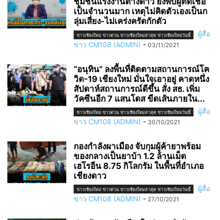
ชุมชนแรงงานต่างด้าว ยังพบผู้ติดเชื้อ
เป็นจำนวนมาก เหตุไม่คิดตัวเองเป็นก
ลุ่มเสี่ยง-ไม่เคร่งครัดกักตัว
ผู้สื่อ
ข่าวเชียงใหม่ ข่าวด่วน ข่าวเชียงใหม่ล่าสุด ข่าวเชียงใหม่วันนี้
ข่าว CM108 (ADMIN)
-
03/11/2021
“อนุทิน” ลงพื้นที่ติดตามสถานการณ์โค
วิด-19 เชียงใหม่ มั่นใจเอาอยู่ คาดหนึ่ง
สัปดาห์สถานการณ์ดีขึ้น สั่ง สธ. เพิ่ม
วัคซีนอีก 7 แสนโดส ขีดเส้นภายใน...
ผู้สื่อ
ข่าวเชียงใหม่ ข่าวด่วน ข่าวเชียงใหม่ล่าสุด ข่าวเชียงใหม่วันนี้
ข่าว CM108 (ADMIN)
-
30/10/2021
กองกำลังผาเมือง จับกุมผู้ค้ายาพร้อม
ของกลางเป็นยาบ้า 1.2 ล้านเม็ด
เฮโรอีน 8.75 กิโลกรัม ในพื้นที่อำเภอ
เชียงดาว
ผู้สื่อ
ข่าวเชียงใหม่ ข่าวด่วน ข่าวเชียงใหม่ล่าสุด ข่าวเชียงใหม่วันนี้
ข่าว CM108 (ADMIN)
-
27/10/2021